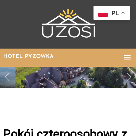
PL
Pokój czteroosobowy z