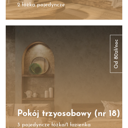
2 łóżka pojedyncze
Od 80zł/noc
Pokój trzyosobowy (nr
18)
Przestronny i wygodny, idealny dla małej
rodziny lub grupy znajomych.
ZAREZERWUJ
Pokój trzyosobowy (nr 18)
3 pojedyncze łóżka/1 łazienka