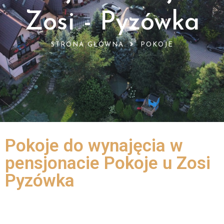
Zosi - Pyzówka
STRONA GŁÓWNA
POKOJE
Pokoje do wynajęcia w
pensjonacie Pokoje u Zosi
Pyzówka