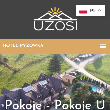
PL
Pokoje - Pokoje U