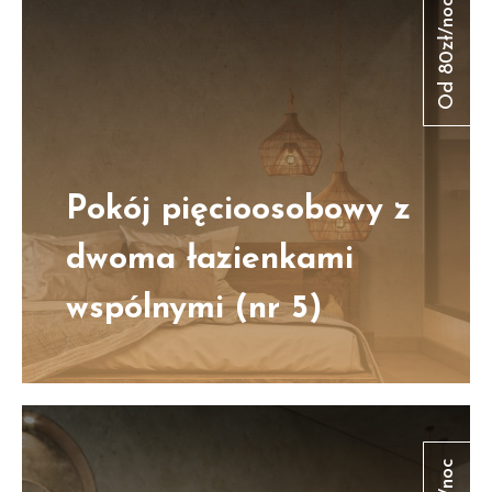
Od 80zł/noc
Pokój pięcioosobowy z
dwoma łazienkami
wspólnymi (nr 5)
Pokój dzieli dwie łazienki z pokojami Nr 4 i
Pokój pięcioosobowy z
6. Idealny dla grupki znajomych rodzin.
dwoma łazienkami
ZAREZERWUJ
wspólnymi (nr 5)