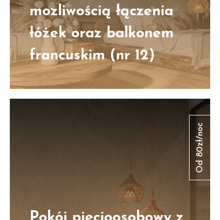
mozliwością łączenia
Komfort rodzinny w wersji z nowoczesnym
francuskim balkonem.
łóżek oraz balkonem
francuskim (nr 12)
ZAREZERWUJ
Od 80zł/noc
Pokój pięcioosobowy z
łóżkiem piętrowym i
balkonem (nr 14)
Idealny na rodzinne wyjazdy — więcej
Pokój pięcioosobowy z
miejsca i balkon z widokiem.