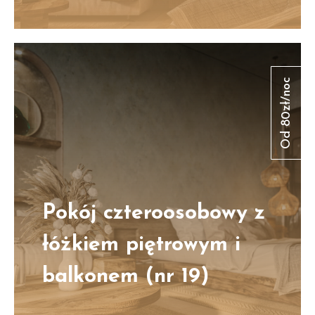
Od 80zł/noc
Pokój czteroosobowy z
łóżkiem piętrowym i
balkonem (nr 19)
Funkcjonalny pokój rodzinny z balkonem i
Pokój czteroosobowy z
dodatkowymi miejscami na łóżku piętrowym.
łóżkiem piętrowym i
ZAREZERWUJ
balkonem (nr 19)