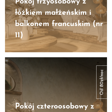
Pokój trzyosobowy z
11)
łóżkiem małżeńskim i
Przytulny, jasny pokój z francuskim
balkonem.
balkonem francuskim (nr
11)
ZAREZERWUJ
Od 80zł/noc
Pokój czteroosobowy z
mozliwością łączenia
łóżek oraz balkonem
Pokój czteroosobowy z
francuskim (nr 12)