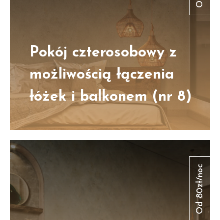
łóżek i balkonem (nr 8)
Przyjazna przestrzeń dla rodzin, z
Pokój czterosobowy z
możliwością dopasowania łóżek.
możliwością łączenia
ZAREZERWUJ
łóżek i balkonem (nr 8)
Od 80zł/noc
Pokój trzyosobowy z
łóżkiem małżeńskim (nr