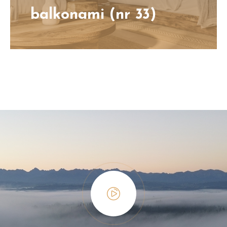
balkonami (nr 33)
ZAREZERWUJ