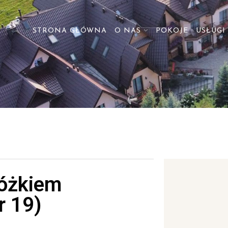
STRONA GŁÓWNA
O NAS
POKOJE
USŁUGI
łóżkiem
r 19)