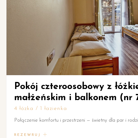
sobowy z łóżkiem
Pokój 
balkonem (nr 7)
możliw
balko
4 łózka / 
zeni — świetny dla par i rodzin.
Idealny dla r