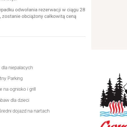
ypadku odwołania rezerwacji w ciągu 28
e, zostanie obciążony całkowitą ceną
 dla niepalacych
tny Parking
 na ognisko i grill
abaw dla dzieci
redni dojazd na nartach