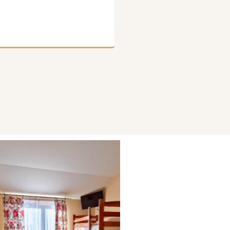
Bardzo funkcjonalny pokój dla rodzin — wiele konfiguracji spa
prywatny balkon.
REZERWUJ