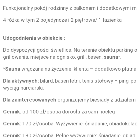
Funkcjonalny pokój rodzinny z balkonem i dodatkowymi m
4 łóżka w tym 2 pojedyncze i 2 piętrowe/ 1 łazienka
Udogodnienia w obiekcie :
Do dyspozycji gości świetlica. Na terenie obiektu parking
grillowania, miejsce na ognisko, grill, basen,
sauna*
.
*Sauna
włączana na życzenie klienta – dodatkowo płatna
Dla aktywnych:
bilard, basen letni, tenis stołowy – ping-po
wyciąg narciarski.
Dla zainteresowanych
organizujemy biesiady z udziałem g
Cennik:
od 100 zł/osoba dorosła za sam nocleg
Cennik:
170 zł/osoba. Wyżywienie: śniadanie, obiadokolac
Cennik:
180 zł/osoba. Pełne wyżywienie: śniadanie, obiad, 