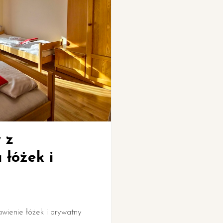
Pokój czteroosobowy z
możliwością łączenia łóżek,
łóżkiem piętrowym i balkonem
27)
4 łózka / 1 łazienka