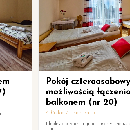
czteroosobowy z
ością łączenia łóżek i
nem (nr 20)
1 łazienka
odzin i grup — elastyczne ustawienie łóżek i prywatny