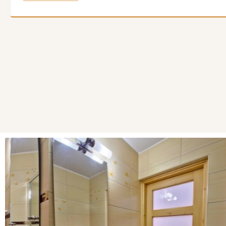
balkon.
REZERWU