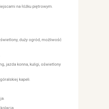
iejscami na łóżku piętrowym.
 oświetlony, duży ogród, możliwość
.
ng, jazda konna, kuligi, oświetlony
óralskiej kapeli.
ja.
kolacja.