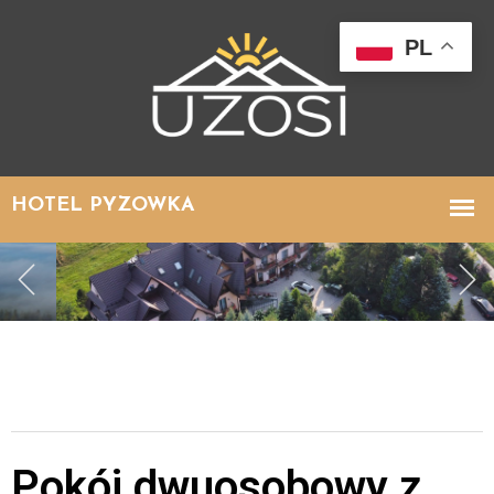
PL
Pokój dwuosobowy z