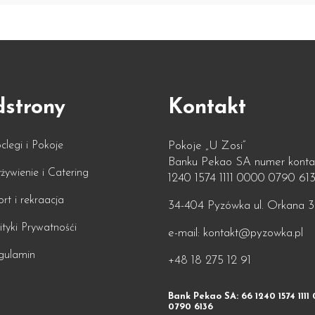
dstrony
Kontakt
legi i Pokoje
Pokoje „U Zosi”
Banku Pekao SA numer kont
ywienie i Catering
1240 1574 1111 0000 0790 61
rt i rekraacja
34-404 Pyzówka ul. Orkana 3
ityki Prywatnośći
e-mail: kontakt@pyzowka.pl
gulamin
+48 18 275 12 91
Bank Pekao SA: 66 1240 1574 1111
0790 6136