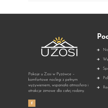
Po
Noc
Wyż
Spo
Pokoje u Zosi w Pyzówce –
Pol
komfortowe noclegi z pełnym
wyżywieniem, wspaniała atmosfera i
Re
atrakcje zimowe dla całej rodziny.