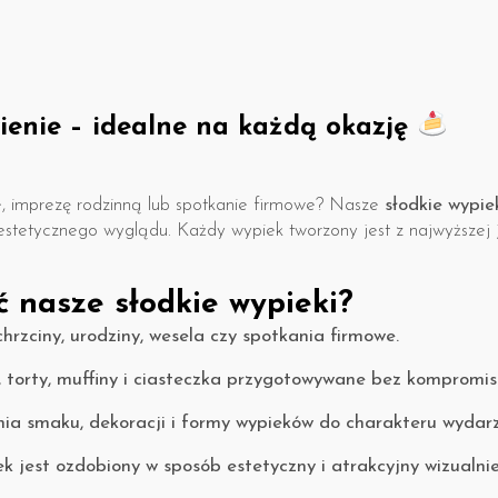
ienie – idealne na każdą okazję
e, imprezę rodzinną lub spotkanie firmowe? Nasze
słodkie wypi
estetycznego wyglądu. Każdy wypiek tworzony jest z najwyższej 
 nasze słodkie wypieki?
hrzciny, urodziny, wesela czy spotkania firmowe.
, torty, muffiny i ciasteczka przygotowywane bez kompromis
a smaku, dekoracji i formy wypieków do charakteru wydarz
k jest ozdobiony w sposób estetyczny i atrakcyjny wizualnie