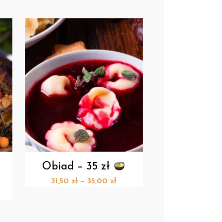
Obiad – 35 zł
31,50
zł
–
35,00
zł