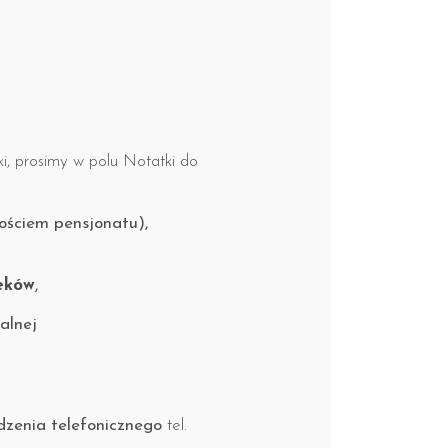
i, prosimy w polu Notatki do
Gościem pensjonatu),
ieków
,
alnej
zenia telefonicznego
tel.