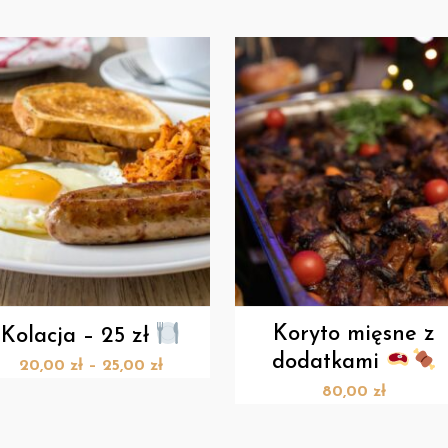
Koryto mięsne z
Kolacja – 25 zł
dodatkami
20,00
zł
–
25,00
zł
80,00
zł