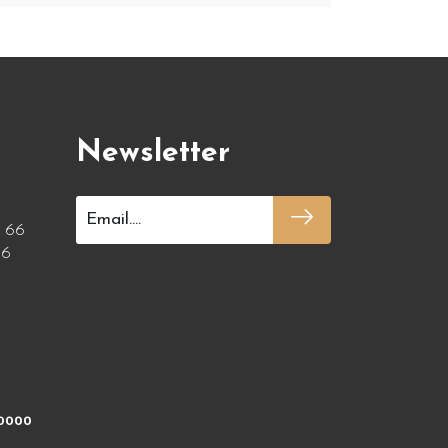
Newsletter
a 66
36
 0000