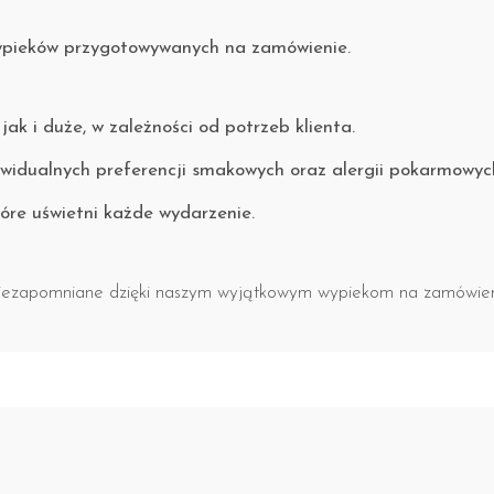
ypieków przygotowywanych na zamówienie.
k i duże, w zależności od potrzeb klienta.
idualnych preferencji smakowych oraz alergii pokarmowyc
tóre uświetni każde wydarzenie.
i niezapomniane dzięki naszym wyjątkowym wypiekom na zamówien